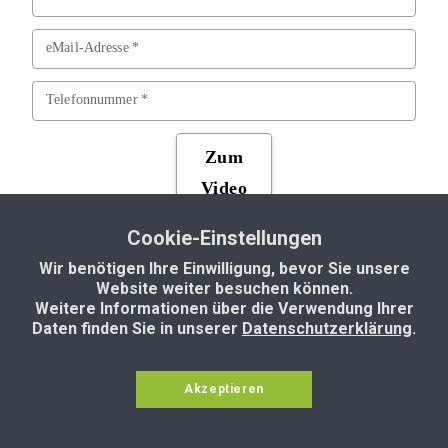
Cookie-Einstellungen
Wir benötigen Ihre Einwilligung, bevor Sie unsere
Website weiter besuchen können.
Weitere Informationen über die Verwendung Ihrer
Daten finden Sie in unserer
Datenschutzerklärung
.
Impressum
Datenschutz
Copyright © 2025 HeartSync Online - Alle Rechte vorbehalten.
Built with Groove
Akzeptieren